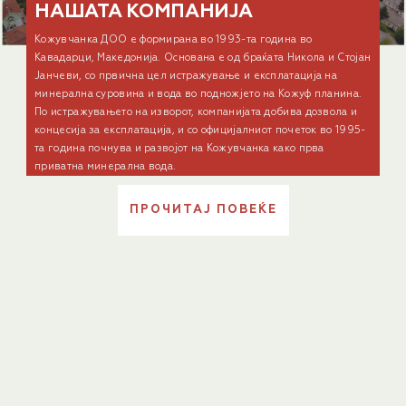
НАШАТА КОМПАНИЈА
Кожувчанка ДОО е формирана во 1993-та година во
Кавадарци, Македонија. Основана е од браќата Никола и Стојан
Јанчеви, со првична цел истражување и експлатација на
минерална суровина и вода во подножјето на Кожуф планина.
По истражувањето на изворот, компанијата добива дозвола и
концесија за експлатација, и со официјалниот почеток во 1995-
та година почнува и развојот нa Кожувчанка како прва
приватна минерална вода.
ПРОЧИТАЈ ПОВЕЌЕ