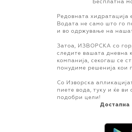
Бесплатна м
Редовната хидратација е
Водата не само што го 
и во одржување на наша
Затоа, ИЗВОРСКА со горд
следите вашата дневна к
компанија, секогаш се с
понудиме решенија кои г
Со Изворска апликацијат
пиете вода, туку и ќе в
подобри цели!
Достапна 