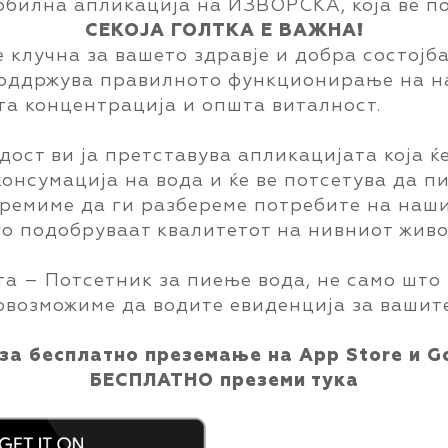
обилна апликација на ИЗВОРСКА, која ве по
СЕКОЈА ГОЛТКА Е ВАЖНА!
 клучна за вашето здравје и добра состојба
поддржува правилното функционирање на на
та концентрација и општа виталност.
ост ви ја претставува апликацијата која ќе
онсумација на вода и ќе ве потсетува да пи
тремиме да ги разбереме потребите на наш
о подобруваат квалитетот на нивниот живо
а – Потсетник за пиење вода, не само што 
и овозможиме да водите евиденција за вашит
за бесплатно преземање на App Store и Go
БЕСПЛАТНО преземи тука