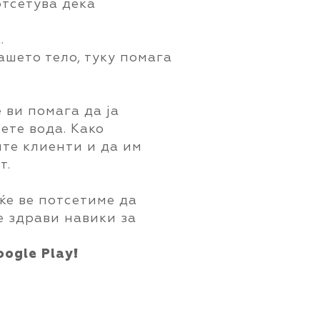
тсетува дека
.
шето тело, туку помага
 ви помага да ја
ете вода. Како
ите клиенти и да им
т.
ќе ве потсетиме да
е здрави навики за
ogle Play!