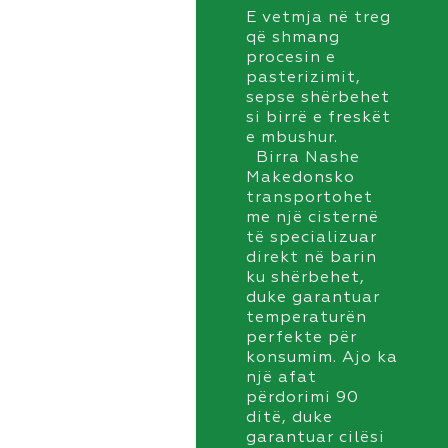
E vetmja në treg
që shmang
procesin e
pasterizimit,
sepse shërbehet
si birrë e freskët
e mbushur.
Birra Nashe
Makedonsko
transportohet
me një cisternë
të specializuar
direkt në barin
ku shërbehet,
duke garantuar
temperaturën
perfekte për
konsumim. Ajo ka
një afat
përdorimi 90
ditë, duke
garantuar cilësi