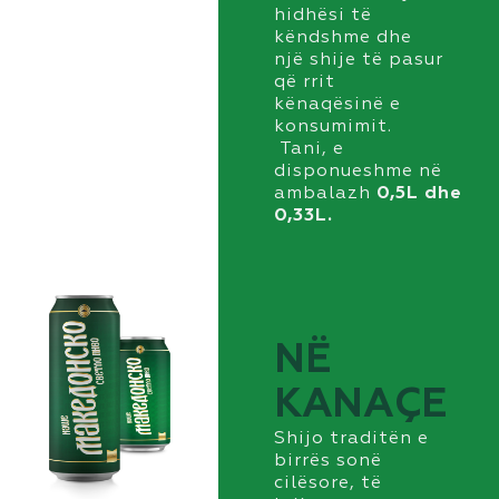
hidhësi të
këndshme dhe
një shije të pasur
që rrit
kënaqësinë e
konsumimit.
Tani, e
disponueshme në
ambalazh
0,5
L
dhe
0,33
L.
NË
KANАÇE
S
hijo traditën e
birrës sonë
cilësore, të