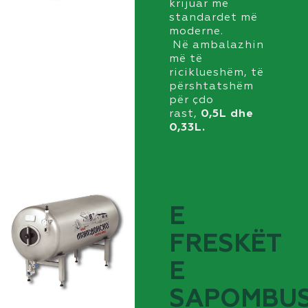
krijuar me
standardet më
moderne.
Në ambalazhin
më të
riciklueshëm, të
përshtatshëm
për çdo
rast,
0,5
L
dhe
0,33
L.
E
FRESKËT
Е
SAPOMBU