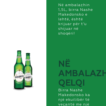
Në ambalazhin
1,5L, birra Nashe
Makedonsko e
lehtë, është
krijuar për t’u
shijuar në
shoqëri!
NË
AMBALAZ
QELQI
Birra Nashe
Makedonsko ka
një ekuilibër të
veçantë me një